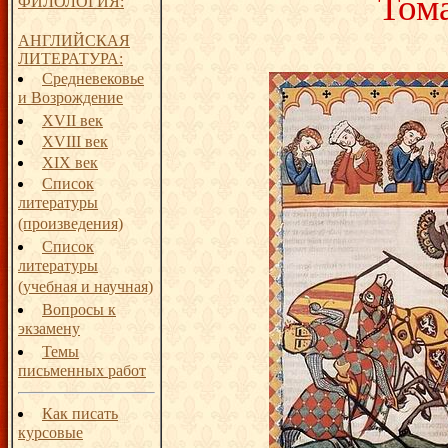
Том
ФИЛОЛОГИЯ:
АНГЛИЙСКАЯ
ЛИТЕРАТУРА:
Средневековье
и Возрождение
XVII век
XVIII век
XIX век
Список
литературы
(произведения)
Список
литературы
(учебная и научная)
Вопросы к
экзамену
Темы
письменных работ
Как писать
курсовые