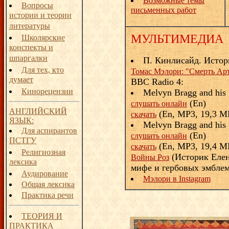
Возможные темы
Вопросы
письменных работ
истории и теории
литературы
МУЛЬТИМЕДИА
Школярские
конспекты и
шпаргалки
П. Кинлисайд. Истор
Для тех, кто
Томас Мэлори: "Смерть Ар
думает
BBC Radio 4:
Кинорецензии
Melvyn Bragg and his 
(En)
слушать онлайн
АНГЛИЙСКИЙ
(En, MP3, 19,3 M
скачать
ЯЗЫК:
Melvyn Bragg and his g
Для аспирантов
(En)
слушать онлайн
ПСТГУ
(En, MP3, 19,4 M
скачать
Религиозная
(Историк Елен
Войны Роз
лексика
мифе и гербовых эмблема
Аудирование
Мэлори в Instagram
Общая лексика
Практика речи
ТЕОРИЯ И
ПРАКТИКА