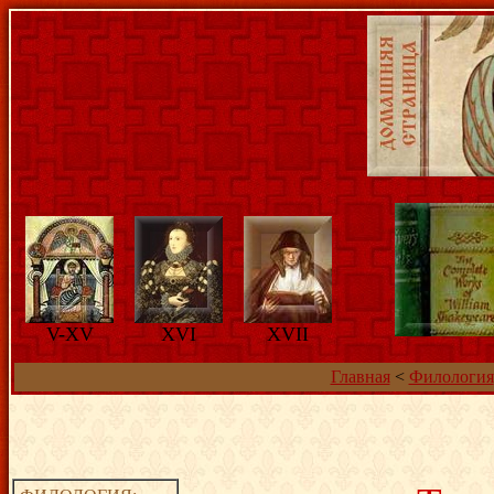
V-XV
XVI
XVII
Главная
<
Филология