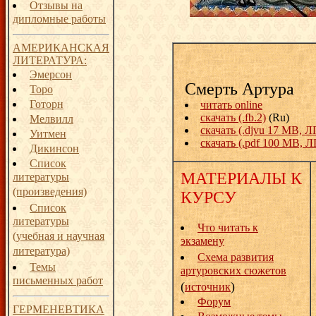
Отзывы на
дипломные работы
АМЕРИКАНСКАЯ
ЛИТЕРАТУРА:
Эмерсон
Смерть Артура
Торо
Готорн
читать online
скачать (.fb.2)
(Ru)
Мелвилл
скачать (.djvu 17 MB, ЛП
Уитмен
скачать (.pdf 100 MB, ЛП
Дикинсон
Список
МАТЕРИАЛЫ К
литературы
(произведения)
КУРСУ
Список
литературы
Что читать к
(учебная и научная
экзамену
литература)
Схема развития
Темы
артуровских сюжетов
письменных работ
(
)
источник
Форум
ГЕРМЕНЕВТИКА