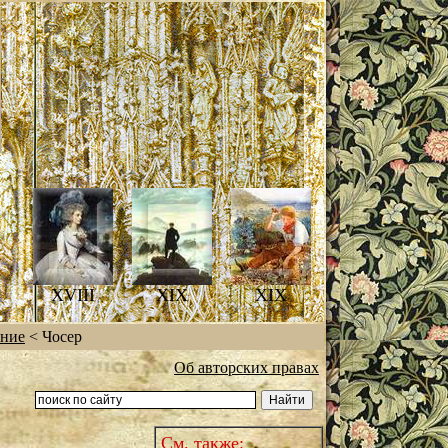
XVIII
XIX
XIX
ение
< Чосер
Об авторских правах
См. также: