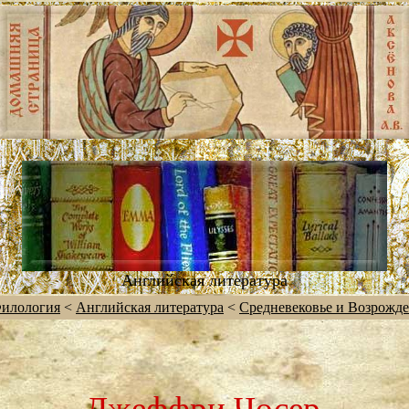
Английская литература
илология
<
Английская литература
<
Средневековье и Возрожд
Джеффри Чосер