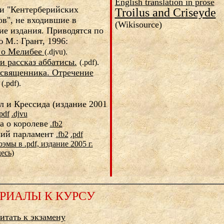
English translation in prose
и "Кентерберийских
Troilus and Criseyde
ов", не входившие в
(Wikisource)
ие издания. Приводятся по
 М.: Грант, 1996:
з о Мелибее
(.djvu).
и рассказ аббатисы.
(.pdf).
 священника. Отречение
(.pdf).
л и Крессида (издание 2001
pdf
.djvu
а о королеве
.fb2
ий парламент
.fb2
.pdf
оэмы в .pdf, издание 2005 г.
десь
)
РИАЛЫ К КУРСУ
итать к экзамену