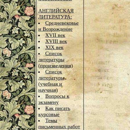
АНГЛИЙСКАЯ
ЛИТЕРАТУРА:
Средневековье
и Возрождение
XVII век
XVIII век
XIX век
Список
литературы
(произведения)
Список
литературы
(учебная и
научная)
Вопросы к
экзамену
Как писать
курсовые
Темы
письменных работ