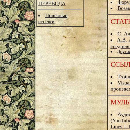
Фору
ПЕРЕВОДА
Возм
Полезные
СТАТ
ссылки
С. Ал
А.В. 
среднев
Другая
ССЫ
Troil
Visua
произвед
МУЛЬ
Аудио
(YouTube
Lines 1-