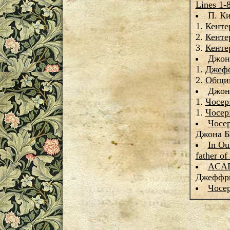
Lines 1-
П. Ки
1.
Кенте
2.
Кенте
3.
Кенте
Джон
1.
Джефф
2.
Общий
Джон
1.
Чосер
1.
Чосер
Чосер
Джона Б
In Ou
father of
ACAD
Джеффри
Чосер