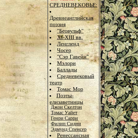
СРЕДНЕВЕКОВЬЕ:
Древнеанглийская
поэзия
"Беовульф"
XI-XIII вв.
Ленгленд
Чосер
"Сэр Гавейн"
Мэлори
Баллады
Средневековый
театр
Томас Мор
Поэты-
елизаветинцы
Джон Скелтон
Томас Уайет
Генри Сарри
Филип Сидни
Эдмунд Спенсер
Ренессансная