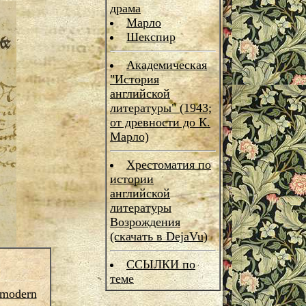
драма
Марло
Шекспир
Академическая
"История
английской
литературы" (1943;
от древности до К.
Марло)
Хрестоматия по
истории
английской
литературы
Возрождения
(скачать в DejaVu)
ССЫЛКИ по
теме
modern