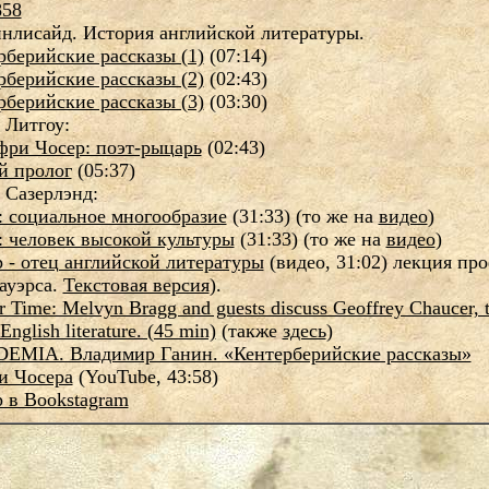
858
нлисайд. История английской литературы.
рберийские рассказы (1)
(07:14)
рберийские рассказы (2)
(02:43)
рберийские рассказы (3)
(03:30)
 Литгоу:
ри Чосер: поэт-рыцарь
(02:43)
 пролог
(05:37)
 Сазерлэнд:
: социальное многообразие
(31:33) (то же на
видео
)
: человек высокой культуры
(31:33) (то же на
видео
)
 - отец английской литературы
(видео, 31:02) лекция про
ауэрса.
Текстовая версия
).
r Time: Melvyn Bragg and guests discuss Geoffrey Chaucer, 
 English literature. (45 min)
(также
здесь
)
EMIA. Владимир Ганин. «Кентерберийские рассказы»
 Чосера
(YouTube, 43:58)
 в Bookstagram