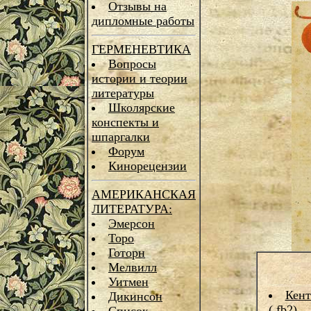
Отзывы на
дипломные работы
ГЕРМЕНЕВТИКА
Вопросы
истории и теории
литературы
Школярские
конспекты и
шпаргалки
Форум
Кинорецензии
АМЕРИКАНСКАЯ
ЛИТЕРАТУРА:
Эмерсон
Торо
Готорн
Мелвилл
Уитмен
Кент
Дикинсон
(.fb2)