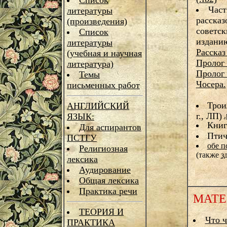
Список
Част
литературы
рассказ
(произведения)
советск
Список
изданию
литературы
Расска
(учебная и научная
Пролог 
литература)
Пролог
Темы
Чосера.
письменных работ
Трои
АНГЛИЙСКИЙ
г., ЛП)
.
ЯЗЫК:
Книг
Для аспирантов
Птич
ПСТГУ
обе п
Религиозная
(также
з
лексика
Аудирование
Общая лексика
Практика речи
МАТЕ
ТЕОРИЯ И
Что ч
ПРАКТИКА