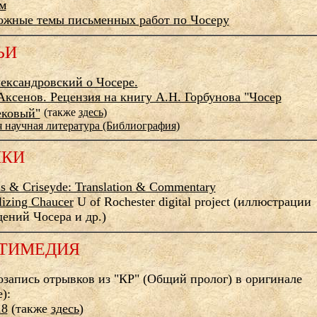
м
ожные темы письменных работ по Чосеру
ЬИ
ександровский о Чосере.
Аксенов. Рецензия на книгу А.Н. Горбунова "Чосер
ековый"
(также
здесь
)
 научная литература (Библиография)
ЛКИ
us & Criseyde: Translation & Commentary
lizing Chaucer
U of Rochester digital project (иллюстрации
ений Чосера и др.)
ТИМЕДИЯ
запись отрывков из "КР" (Общий пролог) в оригинале
):
18
(также
здесь
)