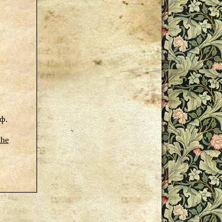
ф.
the