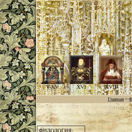
V-XV
XVI
XVII
Главная
<
Ф
ФИЛОЛОГИЯ: