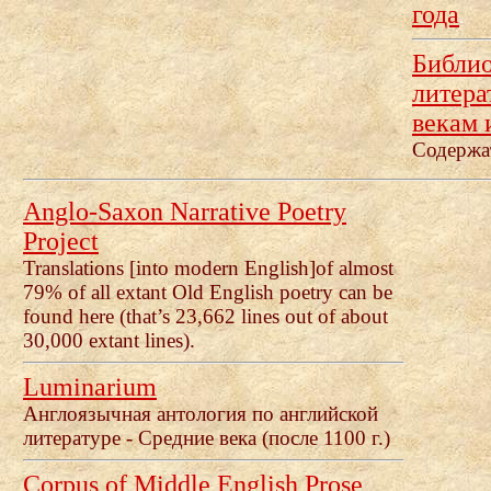
года
.
Библио
литера
векам
Содержа
Anglo-Saxon Narrative Poetry
Project
Translations [into modern English]of almost
79% of all extant Old English poetry can be
found here (that’s 23,662 lines out of about
30,000 extant lines).
Luminarium
Англоязычная антология по английской
литературе - Средние века (после 1100 г.)
Corpus of Middle English Prose