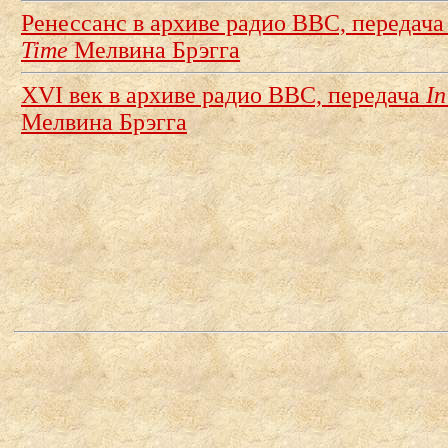
Ренессанс в архиве радио BBC, передач
Time
Мелвина Брэгга
XVI век в архиве радио BBC, передача
In
Мелвина Брэгга