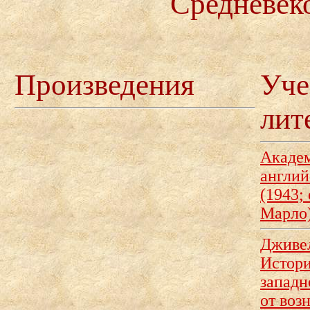
Средневек
Произведения
Уче
лит
Академ
англий
(1943;
Марло
Дживел
Истор
западн
от воз