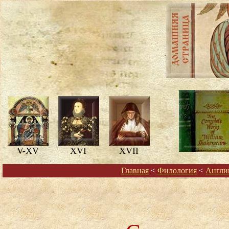
V-XV
XVI
XVII
Главная
<
Филология
<
Англи