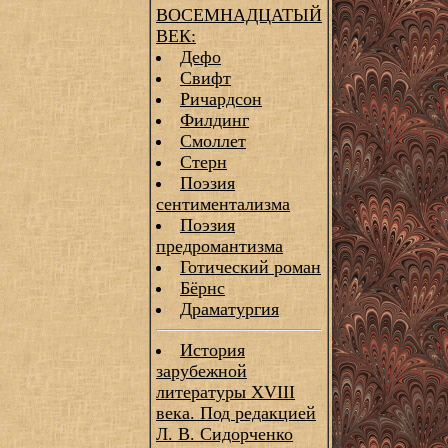
ВОСЕМНАДЦАТЫЙ
ВЕК:
Дефо
Свифт
Ричардсон
Филдинг
Смоллет
Стерн
Поэзия
сентиментализма
Поэзия
предромантизма
Готический роман
Бёрнс
Драматургия
История
зарубежной
литературы XVIII
века. Под редакцией
Л. В. Сидорченко