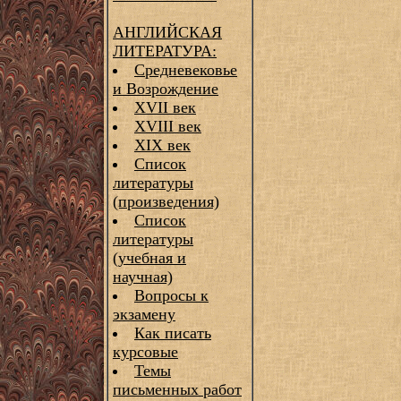
АНГЛИЙСКАЯ
ЛИТЕРАТУРА:
Средневековье
и Возрождение
XVII век
XVIII век
XIX век
Список
литературы
(произведения)
Список
литературы
(учебная и
научная)
Вопросы к
экзамену
Как писать
курсовые
Темы
письменных работ