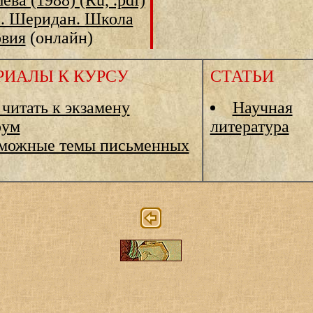
ва (1988) (Ru, .pdf)
Б. Шеридан. Школа
овия
(онлайн)
РИАЛЫ К КУРСУ
СТАТЬИ
 читать к экзамену
Научная
рум
литература
можные темы письменных