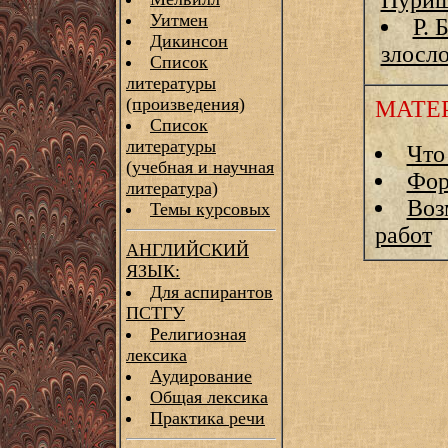
Пурише
Уитмен
Р. 
Дикинсон
злосл
Список
литературы
(произведения)
МАТЕ
Список
литературы
Что
(учебная и научная
Фо
литература)
Воз
Темы курсовых
работ
АНГЛИЙСКИЙ
ЯЗЫК:
Для аспирантов
ПСТГУ
Религиозная
лексика
Аудирование
Общая лексика
Практика речи