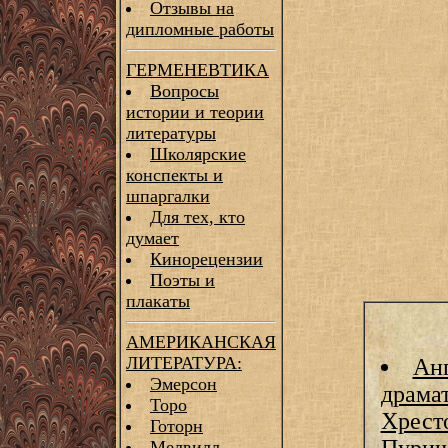
Отзывы на
дипломные работы
ГЕРМЕНЕВТИКА
Вопросы
истории и теории
литературы
Школярские
конспекты и
шпаргалки
Для тех, кто
думает
Кинорецензии
Поэты и
плакаты
АМЕРИКАНСКАЯ
ЛИТЕРАТУРА:
Ан
Эмерсон
драмат
Торо
Хрест
Готорн
Мелвилл