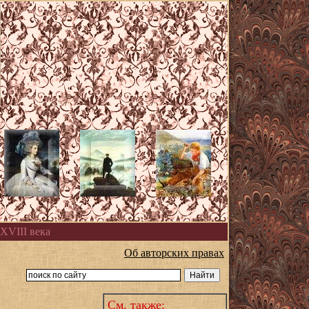
XVIII века
Об авторских правах
См. также: