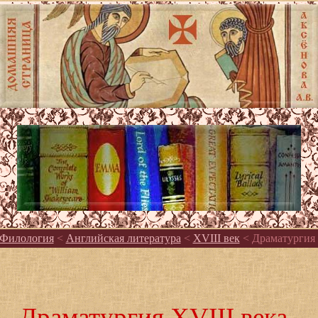
Филология
<
Английская литература
<
XVIII век
< Драматургия 
Драматургия XVIII века