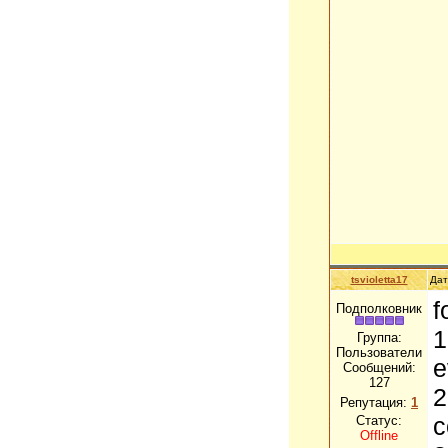
tsvioletta17
Дат
f
Подполковник
1
Группа:
Пользователи
e
Сообщений:
127
2
Репутация:
1
c
Статус:
Offline