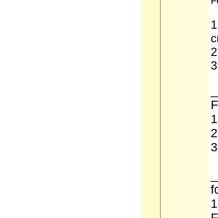
F
1
c
2
3
_
F
1
2
3
_
f
1
F