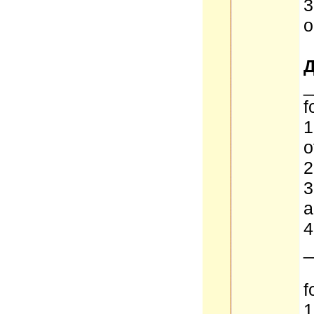
3
o
_
f
1
o
2
3
a
4
_
f
1