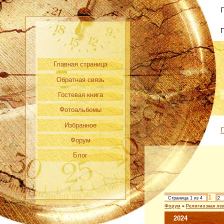
П
Главная страница
Обратная связь
Гостевая книга
Фотоальбомы
Избранное
Г
Форум
Блог
1
Страница
1
из
4
2
Форум
»
Религиозная ле
2024