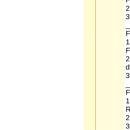
2
3
_
F
1
2
d
3
_
F
1
R
2
3