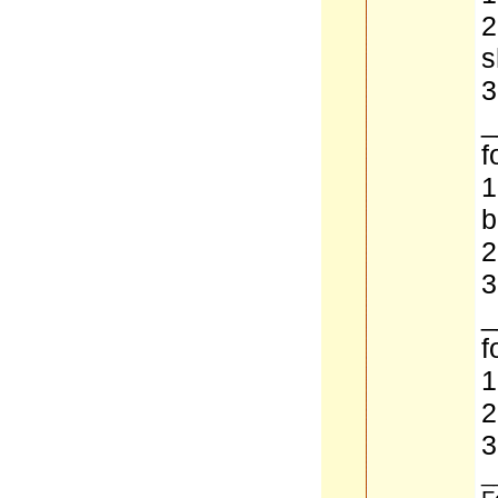
2
s
3
_
f
1
b
2
3
_
f
1
2
3
_