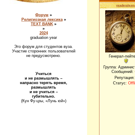
readeralexe
Форум
»
Религиозная лексика
»
TEXT BANK
»
»
2024
graduation year
Это форум для студентов вуза.
Участие сторонних пользователей
не предусмотрено.
Генерал-лейт
Группа: Админис
Сообщений:
Учиться
Репутация
и не размышлять –
напрасно терять время,
Статус:
Offl
размышлять
и не учиться –
губительно.
(Кун Фу-цзы, «Лунь юй»)