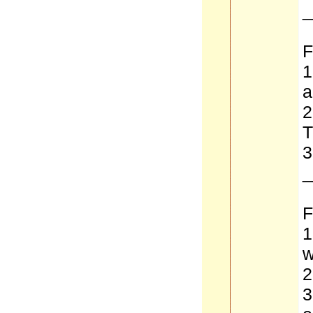
_
F
1
a
2
3
_
F
1
w
2
3