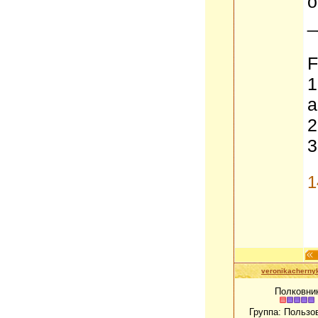
o
_
F
1
a
2
3
1
veronikacherny
Полковни
Группа: Пользо