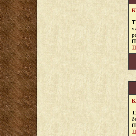
К
Т
ч
р
П
T
К
Т
б
П
T