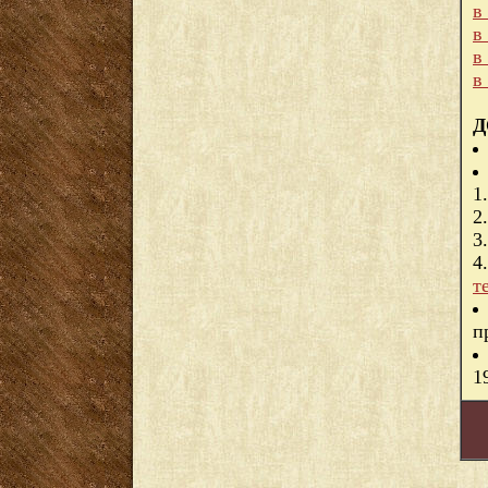
в
в
в
в
Д
1
2
3
4
т
п
1