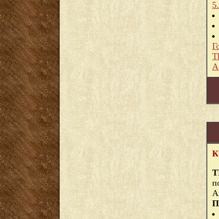
5
Г
T
A
К
Т
п
А
П