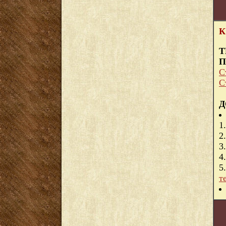
К
Т
П
С
С
Д
1
2
3
4
5
т