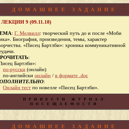
ДОМАШНЕЕ ЗАДАНИЕ
 ЛЕКЦИИ 9 (09.11.18)
ЕМА
:
Г. Мелвилл
: творческий путь до и после «Моби
ика». Биография, произведения, темы, характер
ворчества. «Писец Бартлби»: хроника коммуникативной
еудачи.
РОЧИТАТЬ
:
Писец Бартлби»:
по-русски
(онлайн)
по-английски
онлайн
/
в формате .doc
ОПОЛНИТЕЛЬНО
:
Онлайн тест
по новелле «Писец Бартлби».
ПРИНЕСТИ ЖУРНАЛ
ПОСЕЩАЕМОСТИ
ДОМАШНЕЕ ЗАДАНИЕ