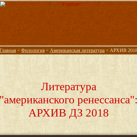
Главная
<
Филология
<
Американская литература
< АРХИВ 201
Литература
"американского ренессанса"
АРХИВ ДЗ 2018