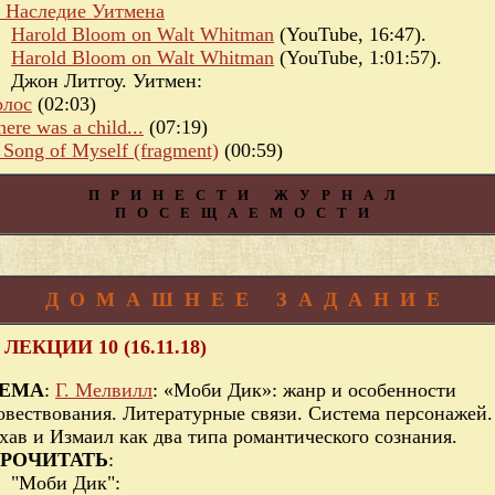
. Наследие Уитмена
Harold Bloom on Walt Whitman
(YouTube, 16:47).
Harold Bloom on Walt Whitman
(YouTube, 1:01:57).
Джон Литгоу. Уитмен:
олос
(02:03)
here was a child...
(07:19)
 Song of Myself (fragment)
(00:59)
ПРИНЕСТИ ЖУРНАЛ
ПОСЕЩАЕМОСТИ
ДОМАШНЕЕ ЗАДАНИЕ
 ЛЕКЦИИ 10 (16.11.18)
ЕМА
:
Г. Мелвилл
: «Моби Дик»: жанр и особенности
овествования. Литературные связи. Система персонажей.
хав и Измаил как два типа романтического сознания.
РОЧИТАТЬ
:
"Моби Дик":