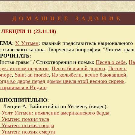
ДОМАШНЕЕ ЗАДАНИЕ
 ЛЕКЦИИ 11 (23.11.18)
ЕМА
:
У. Уитмен
: главный представитель национального
оэтического канона. Творческая биоргафия. "Листья трав
РОЧИТАТЬ
:
Листья травы" / Стихотворения и поэмы:
Песня о себе
,
На
руклинском перевозе
,
Песня большой дороги
,
Песня о
опоре
,
Salut au monde
,
Из колыбели, вечно баюкавшей
,
огда во дворе перед домом цвела этой весною сирень
,
тправимся в Индию
.
ОПОЛНИТЕЛЬНО
:
Лекции А. Вайнштейна по Уитмену (видео):
. Уолт Уитмен: появление американского барда
. Уимтен: поэзия тела
. Уимтен: поэзия города
. Уимтен: поэзия смерти