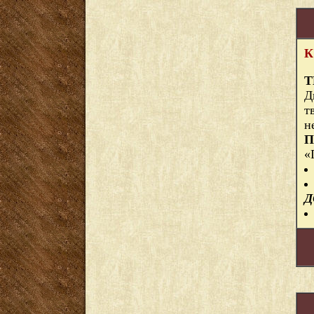
К
Т
Д
т
н
П
«
Д