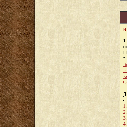
К
Т
п
П
"
Б
т
К
О
Д
1
2
3
4