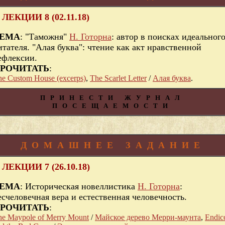
 ЛЕКЦИИ 8 (02.11.18)
ЕМА
: "Таможня"
Н. Готорна
: автор в поисках идеальног
итателя. "Алая буква": чтение как акт нравственной
ефлексии.
РОЧИТАТЬ
:
he Custom House (excerps)
,
The Scarlet Letter
/
Алая буква
.
ПРИНЕСТИ ЖУРНАЛ
ПОСЕЩАЕМОСТИ
ДОМАШНЕЕ ЗАДАНИЕ
 ЛЕКЦИИ 7 (26.10.18)
ЕМА
: Историческая новеллистика
Н. Готорна
:
есчеловечная вера и естественная человечность.
РОЧИТАТЬ
:
he Maypole of Merry Mount
/
Майское дерево Мерри-маунта
,
Endico