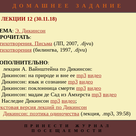
ДОМАШНЕЕ ЗАДАНИЕ
 ЛЕКЦИИ 12 (30.11.18)
ЕМА
:
Э. Дикинсон
РОЧИТАТЬ
:
тихотворения. Письма
(ЛП, 2007, .djvu)
тихотворения
(билингва, 1997, .djvu)
ОПОЛНИТЕЛЬНО
:
лекции А. Вайнштейна по Дикинсон:
. Дикинсон: на природе и вне ее
mp3
видео
. Дикинсон: язык и сознание
mp3
видео
. Дикинсон: поклонница смерти
mp3
видео
. Дикинсон: мадам де Сад из Амхерста
mp3
видео
. Наследие Дикинсон
mp3
видео
;
екстовая версия лекций по Дикинсон
Дикинсон: поэтика одиночества
(лекция, .mp3, 39:58)
ПРИНЕСТИ ЖУРНАЛ
ПОСЕЩАЕМОСТИ