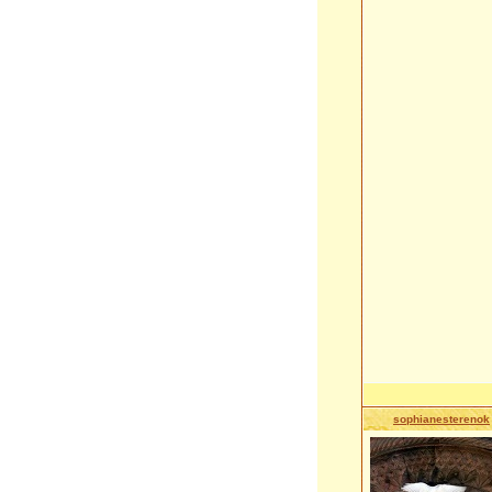
sophianesterenok