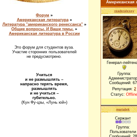
Американская 
readeralexey
Форум
»
Американская литература
»
Литература "американского ренессанса"
»
Общие вопросы. И Ваши темы.
»
Американская литература в России
Это форум для студентов вуза.
Участие сторонних пользователей
не предусмотрено.
Генерал-лейтен
Группа:
Учиться
Администрато
и не размышлять –
Сообщений:
67
напрасно терять время,
размышлять
Репутация:
2
и не учиться –
Статус:
Offlin
губительно.
(Кун Фу-цзы, «Лунь юй»)
mariabrk
Сержант
Группа:
Пользователи
Сообщений:
28