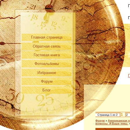
П
Главная страница
Обратная связь
Гостевая книга
Фотоальбомы
Избранное
Г
Форум
Блог
1
Страница
1
из
2
2
Форум
»
Американская л
вопросы. И Ваши темы.