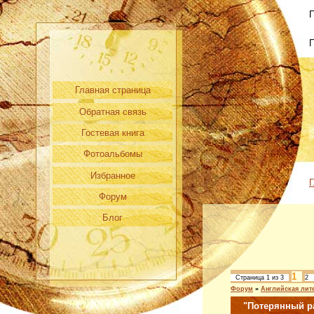
П
Главная страница
Обратная связь
Гостевая книга
Фотоальбомы
Избранное
Г
Форум
Блог
1
Страница
1
из
3
2
Форум
»
Английская лит
"Потерянный р