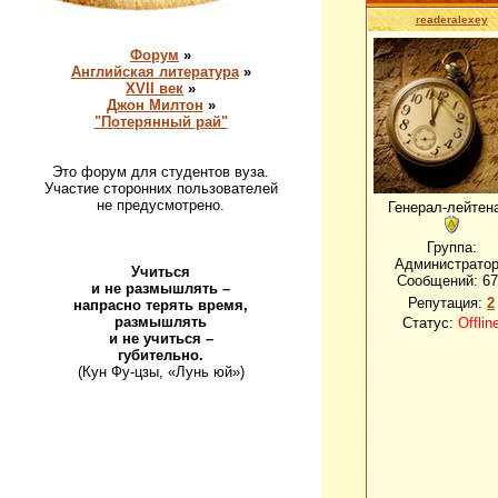
readeralexey
Форум
»
Английская литература
»
XVII век
»
Джон Милтон
»
"Потерянный рай"
Это форум для студентов вуза.
Участие сторонних пользователей
не предусмотрено.
Генерал-лейтен
Группа:
Администрато
Учиться
Сообщений:
67
и не размышлять –
Репутация:
2
напрасно терять время,
размышлять
Статус:
Offlin
и не учиться –
губительно.
(Кун Фу-цзы, «Лунь юй»)