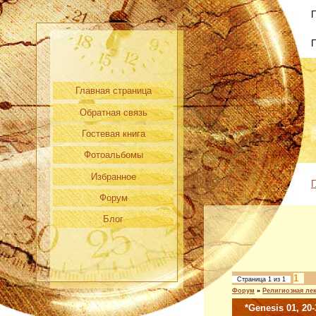
П
Главная страница
Обратная связь
Гостевая книга
Фотоальбомы
Избранное
Г
Форум
Блог
1
Страница
1
из
1
Форум
»
Религиозная ле
*Genesis 01, 20-