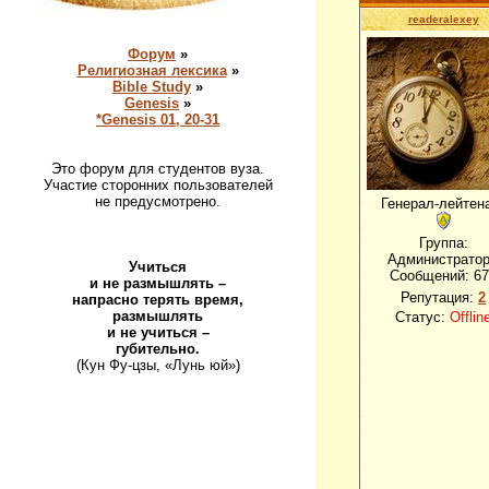
readeralexey
Форум
»
Религиозная лексика
»
Bible Study
»
Genesis
»
*Genesis 01, 20-31
Это форум для студентов вуза.
Участие сторонних пользователей
не предусмотрено.
Генерал-лейтен
Группа:
Администрато
Учиться
Сообщений:
67
и не размышлять –
Репутация:
2
напрасно терять время,
размышлять
Статус:
Offlin
и не учиться –
губительно.
(Кун Фу-цзы, «Лунь юй»)