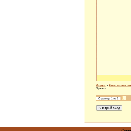
Форум
»
Религиозная ле
Sparks)
1
Страница
1
из
1
Copyr