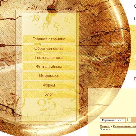
С
Главная страница
Обратная связь
Гостевая книга
Фотоальбомы
Избранное
Г
Форум
Блог
1
Страница
1
из
1
Форум
»
Религиозная ле
Sparks)