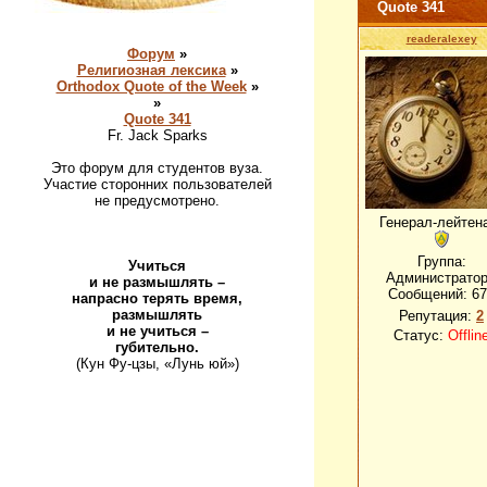
Quote 341
readeralexey
Форум
»
Религиозная лексика
»
Orthodox Quote of the Week
»
»
Quote 341
Fr. Jack Sparks
Это форум для студентов вуза.
Участие сторонних пользователей
не предусмотрено.
Генерал-лейтен
Группа:
Учиться
Администрато
и не размышлять –
Сообщений:
67
напрасно терять время,
размышлять
Репутация:
2
и не учиться –
Статус:
Offlin
губительно.
(Кун Фу-цзы, «Лунь юй»)