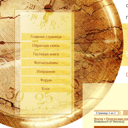
С
Главная страница
Обратная связь
Гостевая книга
Фотоальбомы
Избранное
Г
Форум
Блог
1
Страница
1
из
1
Форум
»
Религиозная ле
Strabulovich of Vitovnica)