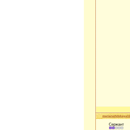
mariaruzhitskaya1
Сержант