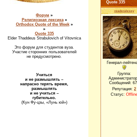
Quote 335
readeralexey
Форум
»
Религиозная лексика
»
Orthodox Quote of the Week
»
»
Quote 335
Elder Thaddeus Strabulovich of Vitovnica
Это форум для студентов вуза.
Участие сторонних пользователей
не предусмотрено.
Генерал-лейтен
Группа:
Учиться
Администрато
и не размышлять –
Сообщений:
67
напрасно терять время,
размышлять
Репутация:
2
и не учиться –
Статус:
Offlin
губительно.
(Кун Фу-цзы, «Лунь юй»)