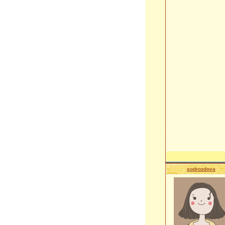
sodrozdova