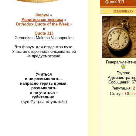
Quote 313
readeralexey
Форум
»
Религиозная лексика
»
Orthodox Quote of the Week
»
»
Quote 313
Gerondissa Makrina Vassopoulou
Это форум для студентов вуза.
Участие сторонних пользователей
не предусмотрено.
Генерал-лейтен
Группа:
Учиться
Администрато
и не размышлять –
Сообщений:
67
напрасно терять время,
размышлять
Репутация:
2
и не учиться –
Статус:
Offlin
губительно.
(Кун Фу-цзы, «Лунь юй»)