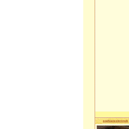
sophianesterenok