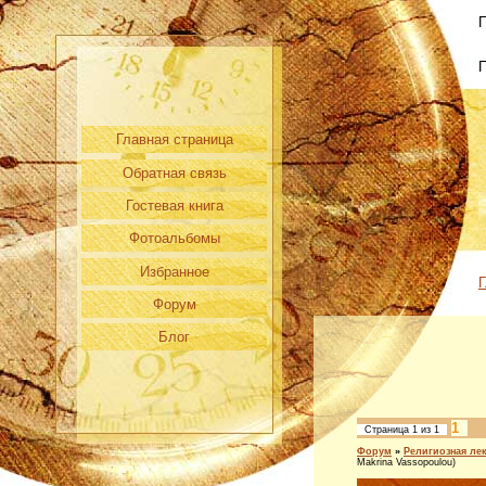
П
Главная страница
Обратная связь
Гостевая книга
Фотоальбомы
Избранное
Г
Форум
Блог
1
Страница
1
из
1
Форум
»
Религиозная ле
Makrina Vassopoulou)