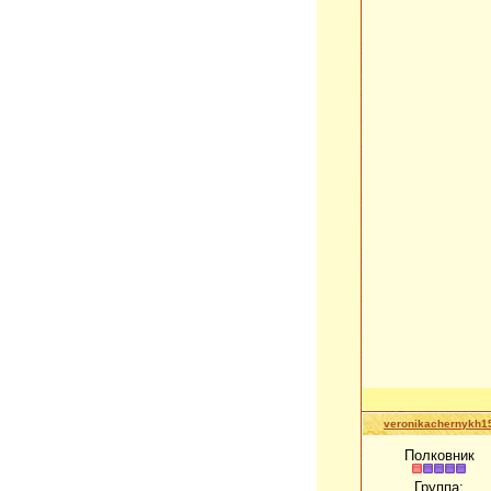
veronikachernykh1
Полковник
Группа: