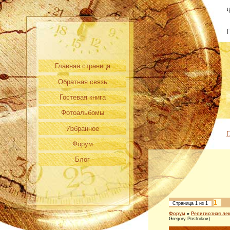
Ч
Главная страница
Обратная связь
Гостевая книга
Фотоальбомы
Избранное
Г
Форум
Блог
1
Страница
1
из
1
Форум
»
Религиозная ле
Gregory Postnikov)