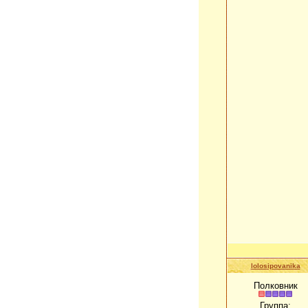
lolosipovanika
Полковник
Группа: