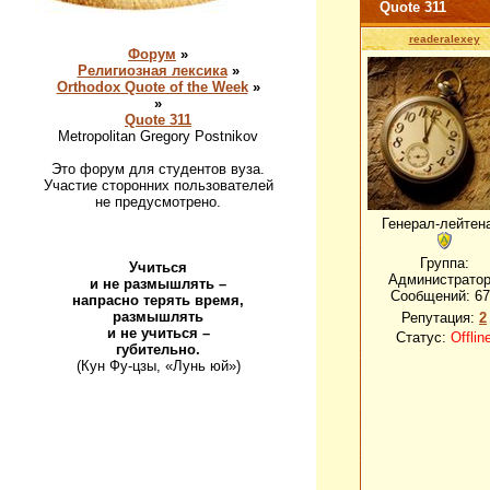
Quote 311
readeralexey
Форум
»
Религиозная лексика
»
Orthodox Quote of the Week
»
»
Quote 311
Metropolitan Gregory Postnikov
Это форум для студентов вуза.
Участие сторонних пользователей
не предусмотрено.
Генерал-лейтен
Группа:
Учиться
Администрато
и не размышлять –
Сообщений:
67
напрасно терять время,
размышлять
Репутация:
2
и не учиться –
Статус:
Offlin
губительно.
(Кун Фу-цзы, «Лунь юй»)