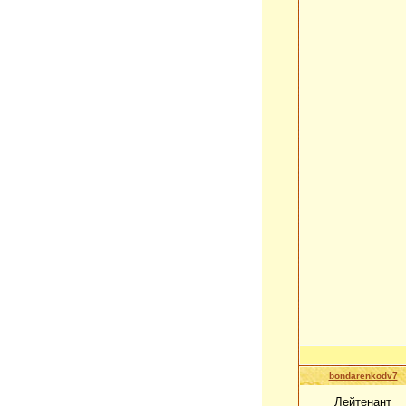
bondarenkodv7
Лейтенант