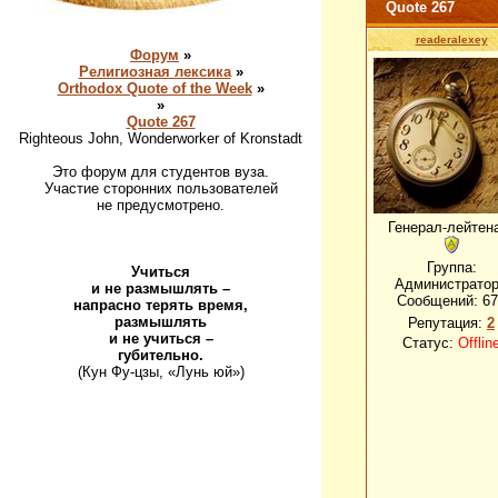
Quote 267
readeralexey
Форум
»
Религиозная лексика
»
Orthodox Quote of the Week
»
»
Quote 267
Righteous John, Wonderworker of Kronstadt
Это форум для студентов вуза.
Участие сторонних пользователей
не предусмотрено.
Генерал-лейтен
Группа:
Учиться
Администрато
и не размышлять –
Сообщений:
67
напрасно терять время,
размышлять
Репутация:
2
и не учиться –
Статус:
Offlin
губительно.
(Кун Фу-цзы, «Лунь юй»)