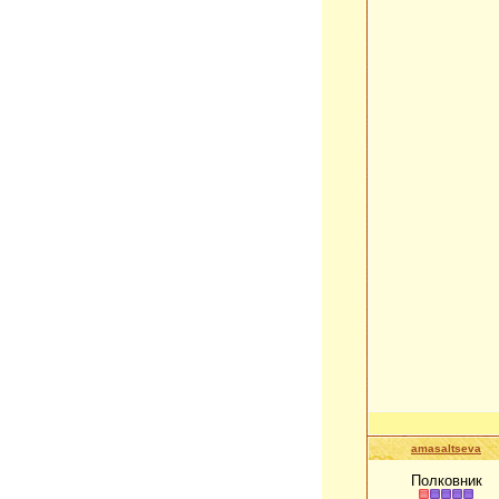
amasaltseva
Полковник