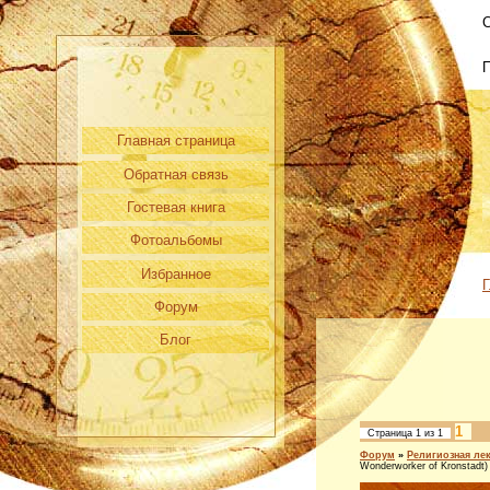
С
Главная страница
Обратная связь
Гостевая книга
Фотоальбомы
Избранное
Г
Форум
Блог
1
Страница
1
из
1
Форум
»
Религиозная ле
Wonderworker of Kronstadt)