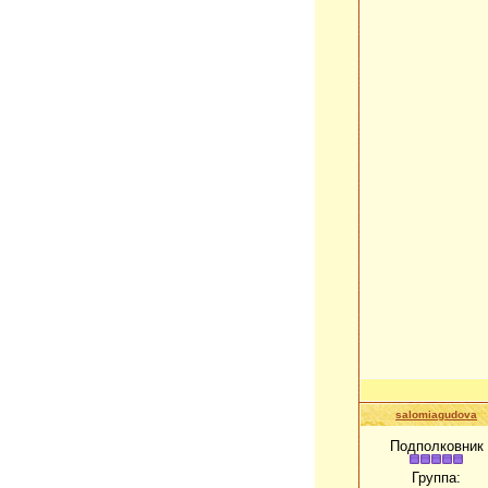
salomiagudova
Подполковник
Группа: