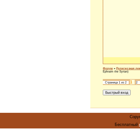
Форум
»
Религиозная ле
Ephraim the Syrian)
1
Страница
1
из
2
2
Copyr
Бесплатный