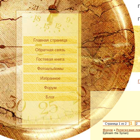
П
Главная страница
Обратная связь
Гостевая книга
Фотоальбомы
Избранное
Г
Форум
Блог
1
Страница
1
из
2
2
Форум
»
Религиозная ле
Ephraim the Syrian)