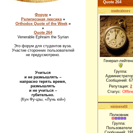
Quote 264
readeralexey
Форум
»
Религиозная лексика
»
Orthodox Quote of the Week
»
»
Quote 264
Venerable Ephraim the Syrian
Это форум для студентов вуза.
Участие сторонних пользователей
не предусмотрено.
Генерал-лейтен
Группа:
Учиться
Администрато
и не размышлять –
Сообщений:
67
напрасно терять время,
размышлять
Репутация:
2
и не учиться –
Статус:
Offlin
губительно.
(Кун Фу-цзы, «Лунь юй»)
yarovaya02
Полковник
Группа:
Пользователи
Сообщений:
19