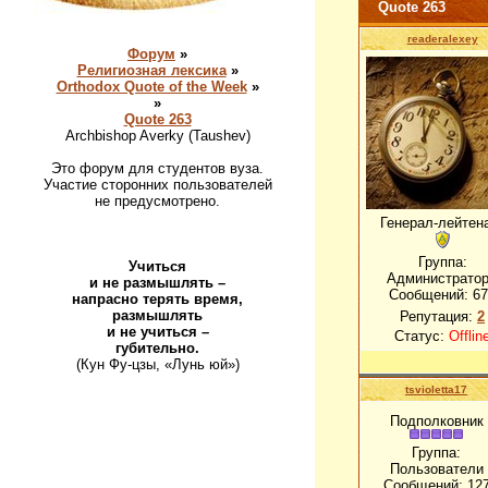
Quote 263
readeralexey
Форум
»
Религиозная лексика
»
Orthodox Quote of the Week
»
»
Quote 263
Archbishop Averky (Taushev)
Это форум для студентов вуза.
Участие сторонних пользователей
не предусмотрено.
Генерал-лейтен
Группа:
Учиться
Администрато
и не размышлять –
Сообщений:
67
напрасно терять время,
размышлять
Репутация:
2
и не учиться –
Статус:
Offlin
губительно.
(Кун Фу-цзы, «Лунь юй»)
tsvioletta17
Подполковник
Группа:
Пользователи
Сообщений:
12