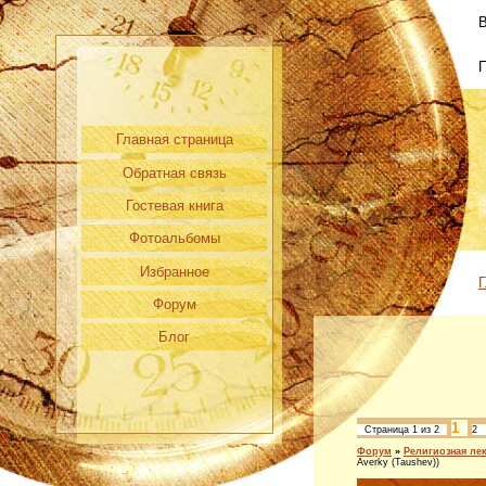
В
Главная страница
Обратная связь
Гостевая книга
Фотоальбомы
Избранное
Г
Форум
Блог
1
Страница
1
из
2
2
Форум
»
Религиозная ле
Averky (Taushev))