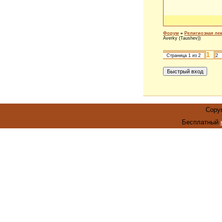
Форум
»
Религиозная ле
Averky (Taushev))
1
Страница
1
из
2
2
Copyr
Бесплатный