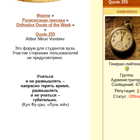
Quote 255
readeralexey
Форум
»
Религиозная лексика
»
Orthodox Quote of the Week
»
»
Quote 255
Abbot Nikon Vorobiev
Это форум для студентов вуза.
Участие сторонних пользователей
не предусмотрено.
Генерал-лейтен
Группа:
Учиться
Администрато
и не размышлять –
Сообщений:
67
напрасно терять время,
размышлять
Репутация:
2
и не учиться –
Статус:
Offlin
губительно.
(Кун Фу-цзы, «Лунь юй»)