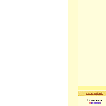
antonryadinski
Полковник