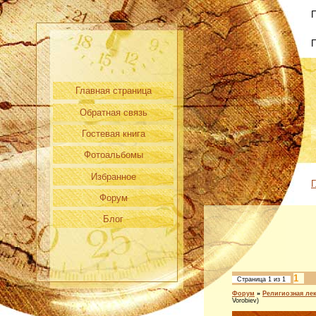
П
Главная страница
Обратная связь
Гостевая книга
Фотоальбомы
Избранное
Г
Форум
Блог
1
Страница
1
из
1
Форум
»
Религиозная ле
Vorobiev)