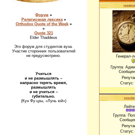
readera
Форум
»
Религиозная лексика
»
Orthodox Quote of the Week
»
»
Quote 321
Elder Thaddeus
Это форум для студентов вуза.
Участие сторонних пользователей
не предусмотрено.
Генерал-л
Группа: Адм
Сообщен
Учиться
Репута
и не размышлять –
напрасно терять время,
Статус
размышлять
и не учиться –
губительно.
vveche
(Кун Фу-цзы, «Лунь юй»)
Лейте
Группа: По
Сообще
Репута
Статус