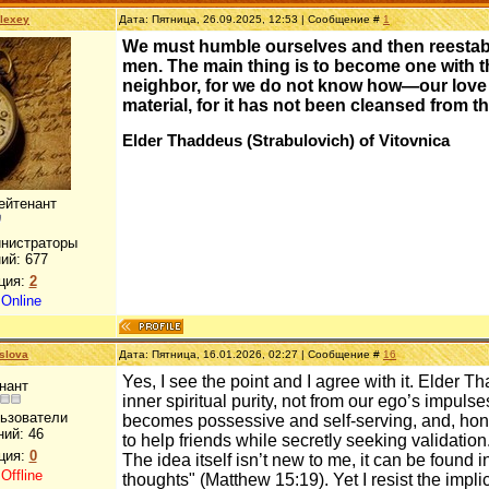
lexey
Дата: Пятница, 26.09.2025, 12:53 | Сообщение #
1
We must humble ourselves and then reestablis
men. The main thing is to become one with th
neighbor, for we do not know how—our love
material, for it has not been cleansed from th
E
lder Thaddeus (Strabulovich) of Vitovnica
ейтенант
инистраторы
ий:
677
ция:
2
:
Online
slova
Дата: Пятница, 16.01.2026, 02:27 | Сообщение #
16
Yes, I see the point and I agree with it. Elder T
нант
inner spiritual purity, not from our ego’s impuls
льзователи
becomes possessive and self-serving, and, hones
ний:
46
to help friends while secretly seeking validation
ция:
0
The idea itself isn’t new to me, it can be found 
:
Offline
thoughts" (Matthew 15:19). Yet I resist the implic