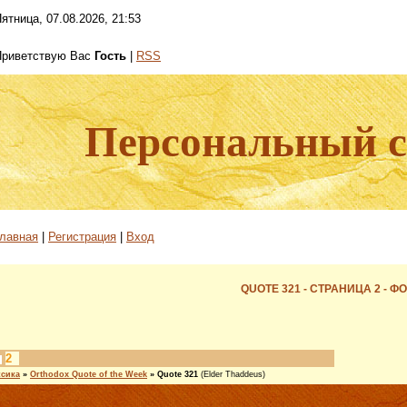
ятница, 07.08.2026, 21:53
Приветствую Вас
Гость
|
RSS
Персональный са
лавная
|
Регистрация
|
Вход
QUOTE 321 - СТРАНИЦА 2 - Ф
2
ксика
»
Orthodox Quote of the Week
»
Quote 321
(Elder Thaddeus)