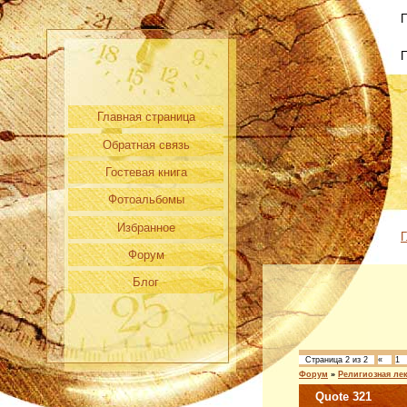
П
Главная страница
Обратная связь
Гостевая книга
Фотоальбомы
Избранное
Г
Форум
Блог
Страница
2
из
2
«
1
Форум
»
Религиозная ле
Quote 321