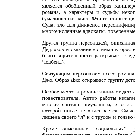
является обобщенный образ Канцлер
романа, а характеры и судьбы неко
(умалишенная мисс Флинт, старьевщи
Суда, зло для Диккенса персонифици
многочисленные адвокаты, поверенные
Другая группа персонажей, описанная
Дедлоков и связанные с ними второст
благотворительности раскрывает сле
Чедбенд).
Связующим персонажем всего романа,
Джо. Образ Джо открывает группу детс
Особое место в романе занимает детс
повествователя. Автор работы излага
многие считают неудачным, и о ста
которой нигде не описывается. Смыс
лишена своего “я” и с трудом и только
Кроме описанных “социальных” гру