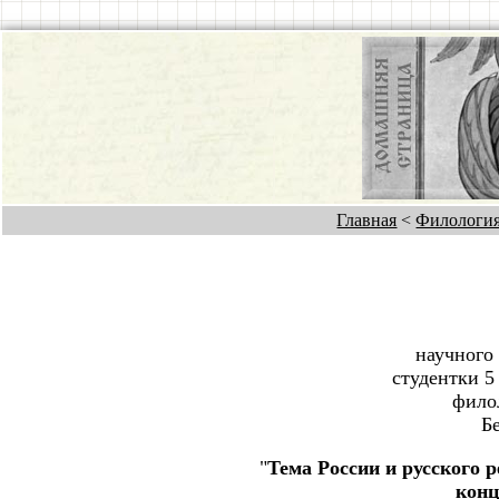
Главная
<
Филологи
научного
студентки 5
фило
Б
"
Тема России и русского 
конц