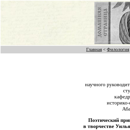
Главная
<
Филология
научного руководи
ст
кафедр
историко-
Аб
Поэтический при
в творчестве Уиль