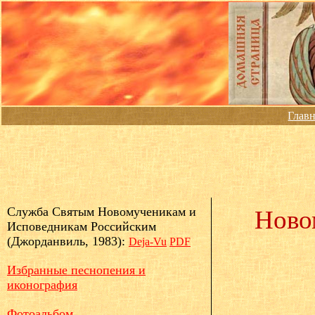
Глав
Служба Святым Новомученикам и
Ново
Исповедникам Российским
(Джорданвиль, 1983):
Deja-Vu
PDF
Избранные песнопения и
иконография
Фотоальбом